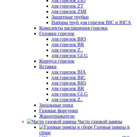
для горелок ZIO
для горелок ZT
для горелок ZMI
Защитные трубки
Наборы труб для горелок BIC и BICA
Комплекты расширения горелки
Головки горелок
для горелок BIO
для горелок BR
для горелок Z..
для горелок GLG
Корпуса горелок
Вставки
для горелок BIA
для горелок BIC
для горелок BIO
для горелок BR
для горелок GLG
для горелок Z..
Запальные пики
Газовые форсунки
Жароотражатели
Части газовой рампы
Газовые рампы в
сборе