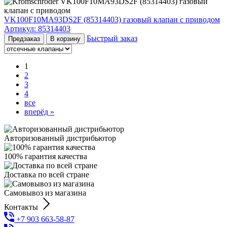
VK100F10MA93DS2F (85314403) газовый клапан с приводом
Артикул:
85314403
Быстрый заказ
Предзаказ
В корзину
1
2
3
4
все
вперёд »
Авторизованный дистрибьютор
100% гарантия качества
Доставка по всей стране
Самовывоз из магазина
Контакты
+7 903 663-58-87