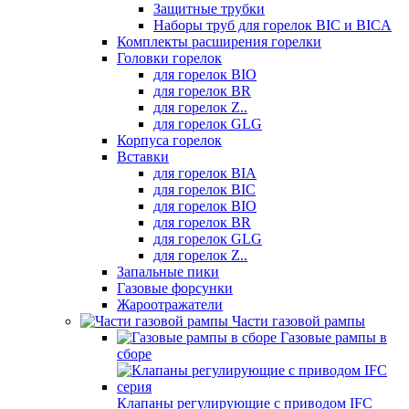
Защитные трубки
Наборы труб для горелок BIC и BICA
Комплекты расширения горелки
Головки горелок
для горелок BIO
для горелок BR
для горелок Z..
для горелок GLG
Корпуса горелок
Вставки
для горелок BIA
для горелок BIC
для горелок BIO
для горелок BR
для горелок GLG
для горелок Z..
Запальные пики
Газовые форсунки
Жароотражатели
Части газовой рампы
Газовые рампы в
сборе
Клапаны регулирующие с приводом IFC