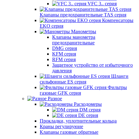
VFC 3.. серия
Клапаны предохранительные TAS серия
Компенсаторы
EKO серия
Манометры
Клапаны манометра
предохранительные
DMG серия
KFM серия
RFM серия
Защитное устройство от избыточного
давления
Шланги
сильфонные ES серия
Фильтры
газовые GFK серия
Разное
Расходомеры
DM серия
DE серия
Прокладки, уплотнительные кольца
Краны регулируюие
Клапаны газовые обратные