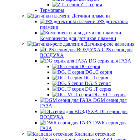
ZT.. серия
Термопары
Датчики пламени
УФ-детекторы
пламени
Компоненты для датчиков пламени
Датчики-реле давления
CPS серия для
ВОЗДУХА
DG серия для ГАЗА
DG серия
DG..C серия
DG..I серия
DG..S серия
DG..T серия
DG..VCT серия
DGM серия для
ГАЗА
DL серия для
ВОЗДУХА
DWR серия для
ГАЗА
Клапаны отсечные