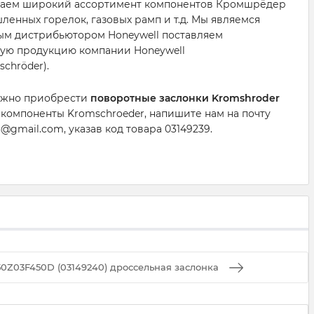
аем широкий ассортимент компонентов Кромшрёдер
енных горелок, газовых рамп и т.д. Мы являемся
м дистрибьютором Honeywell поставляем
ую продукцию компании Honeywell
schröder).
ужно приобрести
поворотные заслонки Kromshroder
 компоненты Kromschroeder, напишите нам на почту
@gmail.com, указав код товара 03149239.
0Z03F450D (03149240) дроссельная заслонка