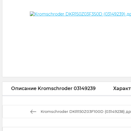
Описание Kromschroder 03149239
Характ
Kromschroder DKR150Z03F100D (03149238) д