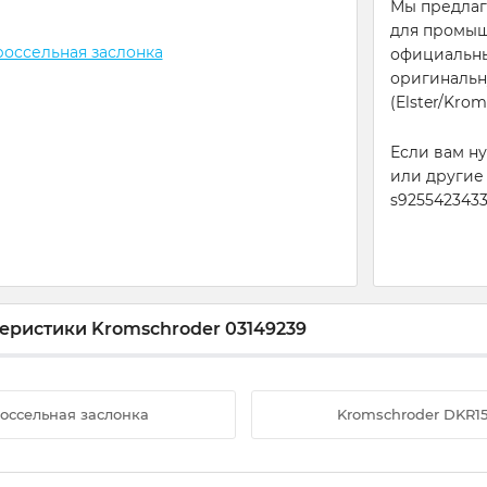
Мы предлаг
для промышл
официальны
оригинальн
(Elster/Krom
Если вам н
или другие
s9255423433
еристики Kromschroder 03149239
россельная заслонка
Kromschroder DKR15