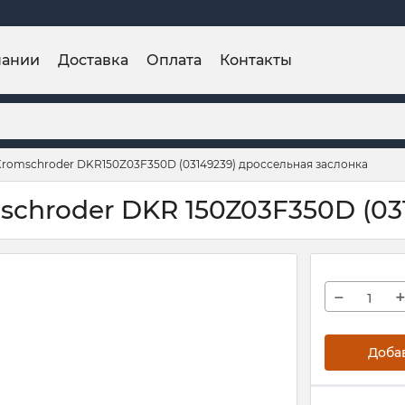
пании
Доставка
Оплата
Контакты
Kromschroder DKR150Z03F350D (03149239) дроссельная заслонка
chroder DKR 150Z03F350D (03
−
Доба